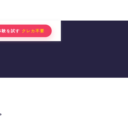
体験を試す
クレカ不要
。